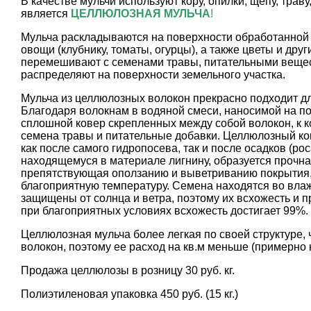
В качестве мульчи используют кору, опилки, щепу, трав
является
ЦЕЛЛЮЛОЗНАЯ МУЛЬЧА
!
Мульча раскладываются на поверхности обработанной
овощи (клубнику, томаты, огурцы), а также цветы и дру
перемешивают с семенами травы, питательными вещес
распределяют на поверхности земельного участка.
Мульча из целлюлозных волокон прекрасно подходит дл
Благодаря волокнам в водяной смеси, наносимой на по
сплошной ковер скрепленных между собой волокон, к 
семена травы и питательные добавки. Целлюлозный ко
как после самого гидропосева, так и после осадков (рос
находящемуся в материале лигнину, образуется прочна
препятствующая оползанию и выветриванию покрытия
благоприятную температуру. Семена находятся во влаж
защищены от солнца и ветра, поэтому их всхожесть и
при благоприятных условиях всхожесть достигает 99%.
Целлюлозная мульча более легкая по своей структуре,
волокон, поэтому ее расход на кв.м меньше (примерно 
Продажа целлюлозы в розницу 30 руб. кг.
Полиэтиленовая упаковка 450 руб. (15 кг.)