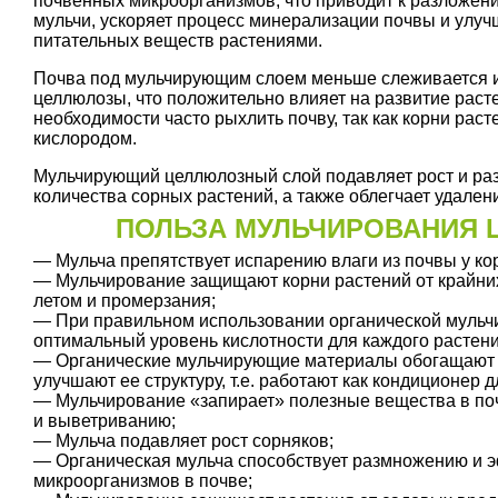
почвенных микроорганизмов, что приводит к разложен
мульчи, ускоряет процесс минерализации почвы и улуч
питательных веществ растениями.
Почва под мульчирующим слоем меньше слеживается и 
целлюлозы, что положительно влияет на развитие раст
необходимости часто рыхлить почву, так как корни рас
кислородом.
Мульчирующий целлюлозный слой подавляет рост и раз
количества сорных растений, а также облегчает удале
ПОЛЬЗА МУЛЬЧИРОВАНИЯ
— Мульча препятствует испарению влаги из почвы у ко
— Мульчирование защищают корни растений от крайни
летом и промерзания;
— При правильном использовании органической мульчи
оптимальный уровень кислотности для каждого растени
— Органические мульчирующие материалы обогащают 
улучшают ее структуру, т.е. работают как кондиционер д
— Мульчирование «запирает» полезные вещества в по
и выветриванию;
— Мульча подавляет рост сорняков;
— Органическая мульча способствует размножению и 
микроорганизмов в почве;